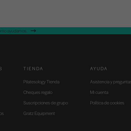
cómo ayudamos.
S
TIENDA
AYUDA
Pilatesology Tienda
Asistencia y pregunta
Cheques regalo
Mi cuenta
Suscripciones de grupo
Política de cookies
ios
Gratz Equipment