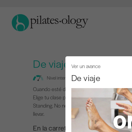
De viaje
Ver un avance
De viaje
Nivel intermedio
Cuando esté de viaje, Pilates es el mejor en
Elige tu clase perfecta entre 3 secciones: 1) 
Standing. No necesitas accesorios, sólo tú y 
llevar.
En la carretera INTRO