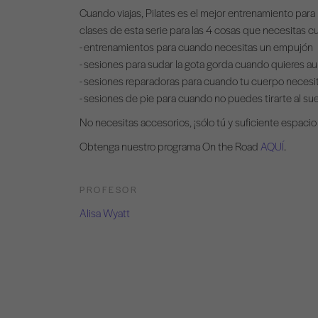
Cuando viajas, Pilates es el mejor entrenamiento para
clases de esta serie para las 4 cosas que necesitas cu
- entrenamientos para cuando necesitas un empujón
- sesiones para sudar la gota gorda cuando quieres a
- sesiones reparadoras para cuando tu cuerpo necesit
- sesiones de pie para cuando no puedes tirarte al su
No necesitas accesorios, ¡sólo tú y suficiente espacio 
Obtenga nuestro programa On the Road
AQUÍ
.
PROFESOR
Alisa Wyatt