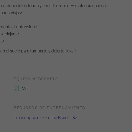
 mantenerte en forma y sentirte genial. He seleccionado las
ando viajas:
umentar la intensidad
a relajarse
elo
en el suelo para tumbarte y dejarte llevar!
EQUIPO NECESARIO
Mat
RECURSOS DE ENTRENAMIENTO
Transcripción - «On The Road»