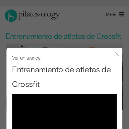
Menú
Entrenamiento de atletas de Crossfit
Ver un avance
Cerra
Entrenamiento de atletas de
Crossfit
Observar y aprender