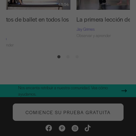
48:54
entos de ballet en todos los
La primera lección de 
s
Jay Grimes
Observar y aprender
Nash
aprender
Nos encanta retribuir a nuestra comunidad. Vea cómo
ayudamos.
COMIENCE SU PRUEBA GRATUITA