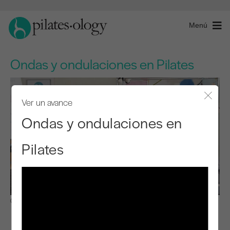
Menú
Ondas y ondulaciones en Pilates
Ver un avance
Cerra
Ondas y ondulaciones en
Pilates
Observar y aprender