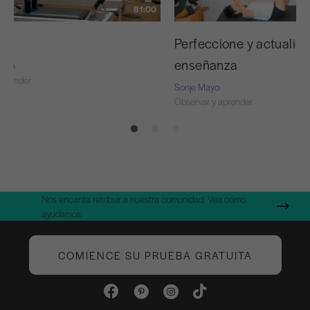
81:00
ojo
Perfeccione y actualice
enseñanza
Nash
aprender
Sonje Mayo
Observar y aprender
Nos encanta retribuir a nuestra comunidad. Vea cómo
ayudamos.
COMIENCE SU PRUEBA GRATUITA