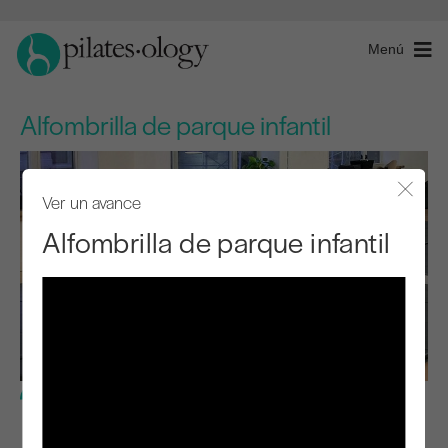
Menú
Alfombrilla de parque infantil
Ver un avance
Cerra
Alfombrilla de parque infantil
Nivel avanzado