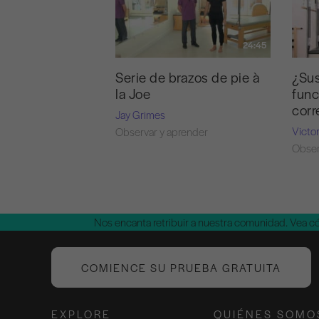
24:45
Serie de brazos de pie à
¿Su
la Joe
func
cor
Jay Grimes
Victo
Observar y aprender
Obser
Nos encanta retribuir a nuestra comunidad. Vea 
COMIENCE SU PRUEBA GRATUITA
EXPLORE
QUIÉNES SOMO