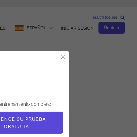
search the site
Únete a
ESPAÑOL
ES
INICIAR SESIÓN
Cerrar Modal
Observar y aprender
PROFESOR
 entrenamiento completo
Michael Johnson
IENCE SU PRUEBA
TIEMPO DE VÍDEO
GRATUITA
40:38