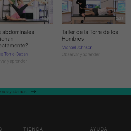
40:38
36:22
Taller de la Torre de los
s abdominales
Hombres
ionan
rectamente?
Michael Johnson
ria Torrie-Capan
Observar y aprender
var y aprender
cómo ayudamos.
S
TIENDA
AYUDA