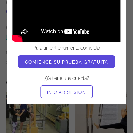
PROFESOR
TIEMPO DE VÍDEO
Fabien Menegon
9:10
EQUIPO NECESARIO
Silla alta
Para un entrenamiento completo
ENCONTRAR CLASES SIMILARES PARA
COMIENCE SU PRUEBA GRATUITA
0 - 10 min
Silla alta
¿Ya tiene una cuenta?
Otros entrenamientos que te pueden gustar
INICIAR SESIÓN