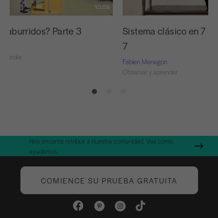
10:58
s aburridos? Parte 3
Sistema clásico en 7 et
7
oda
aprender
Fabien Menegon
Observar y aprender
Nos encanta retribuir a nuestra comunidad. Vea cómo
ayudamos.
COMIENCE SU PRUEBA GRATUITA