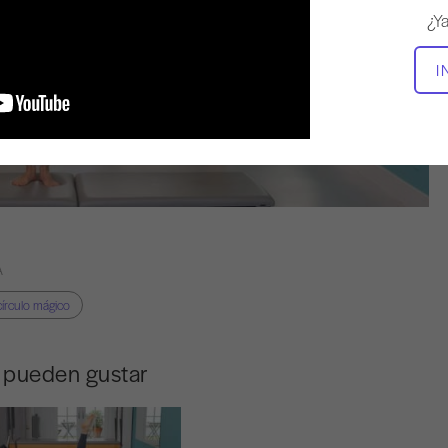
¿Y
I
A
círculo mágico
e pueden gustar