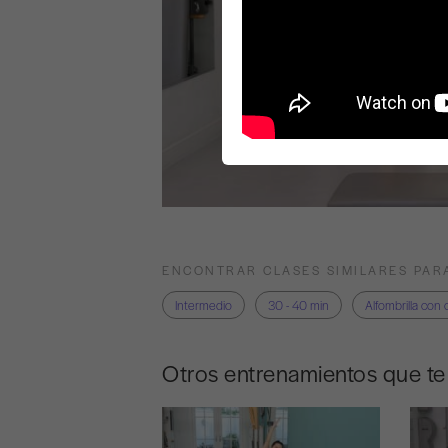
ENCONTRAR CLASES SIMILARES PAR
Intermedio
30 - 40 min
Alfombrilla con 
Otros entrenamientos que t