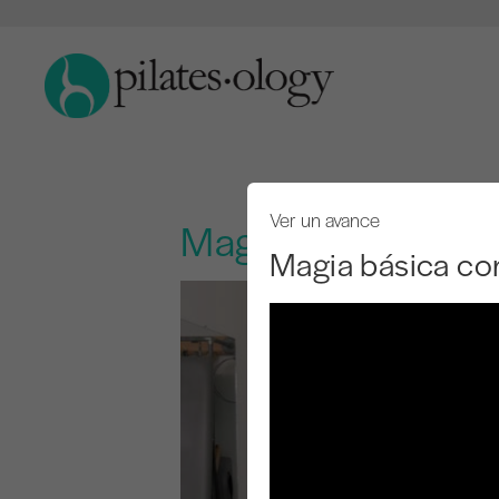
Ver un avance
Magia básica con 
Magia básica co