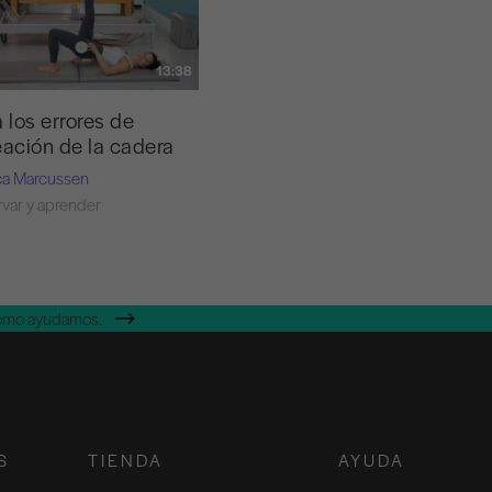
13:38
a los errores de
eación de la cadera
ca Marcussen
var y aprender
cómo ayudamos.
S
TIENDA
AYUDA