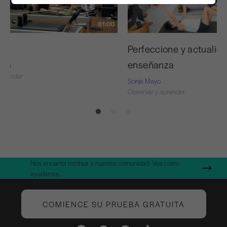
81:00
ojo
Perfeccione y actualice
enseñanza
Nash
aprender
Sonje Mayo
Observar y aprender
Nos encanta retribuir a nuestra comunidad. Vea cómo
ayudamos.
COMIENCE SU PRUEBA GRATUITA