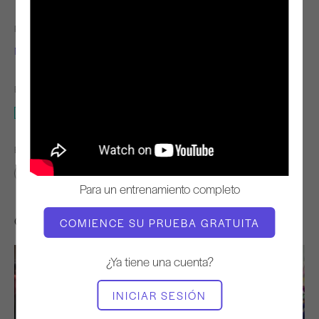
PROFESOR
TIEMPO DE VÍDEO
Niedra Gabriel
30:13
EQUIPO NECESARIO
Estudio completo
ENCONTRAR CLASES SIMILARES PARA
30 - 40 min
Estudio completo
Para un entrenamiento completo
Otros entrenamientos que te pueden gustar
COMIENCE SU PRUEBA GRATUITA
¿Ya tiene una cuenta?
INICIAR SESIÓN