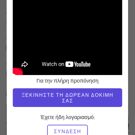
ΔΆΣΚΑΛΟΣ
ΏΡΑ ΒΊΝΤΕΟ
Alisa Wyatt
7:08
ΑΠΑΙΤΟΎΜΕΝΟΣ ΕΞΟΠΛΙΣΜΌΣ
Mat
ΒΡΕΊΤΕ ΠΑΡΌΜΟΙΕΣ ΤΆΞΕΙΣ ΓΙΑ
0 - 10 λεπτά
Mat
Για την πλήρη προπόνηση
Άλλες προπονήσεις που μπορεί να σας αρέσουν
ΞΕΚΙΝΉΣΤΕ ΤΗ ΔΩΡΕΆΝ ΔΟΚΙΜΉ
ΣΑΣ
Έχετε ήδη λογαριασμό;
ΣΎΝΔΕΣΗ