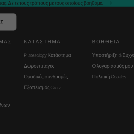
ας. Δείτε τους τρόπους με τους οποίους βοηθάμε.
ΑΣ
ΕΜΆΣ
ΚΑΤΆΣΤΗΜΑ
ΒΟΉΘΕΙΑ
Pilatesology Κατάστημα
Υποστήριξη & Συχν
Δωροεπιταγές
Ο λογαριασμός μου
Ομαδικές συνδρομές
Πολιτική Cookies
Εξοπλισμός Gratz
ένων