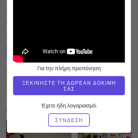
ΔΆΣΚΑΛΟΣ
ΏΡΑ ΒΊΝΤΕΟ
Niedra Gabriel
19:45
ΑΠΑΙΤΟΎΜΕΝΟΣ ΕΞΟΠΛΙΣΜΌΣ
Ολόκληρο το στούντιο
Τενσιόμετρο λαιμού
Για την πλήρη προπόνηση
ΒΡΕΊΤΕ ΠΑΡΌΜΟΙΕΣ ΤΆΞΕΙΣ ΓΙΑ
10 - 20 λεπτά
Ολόκληρο το στούντιο
ΞΕΚΙΝΉΣΤΕ ΤΗ ΔΩΡΕΆΝ ΔΟΚΙΜΉ
ΣΑΣ
Τενσιόμετρο λαιμού
Έχετε ήδη λογαριασμό;
Άλλες προπονήσεις που μπορεί να σας αρέσουν
ΣΎΝΔΕΣΗ