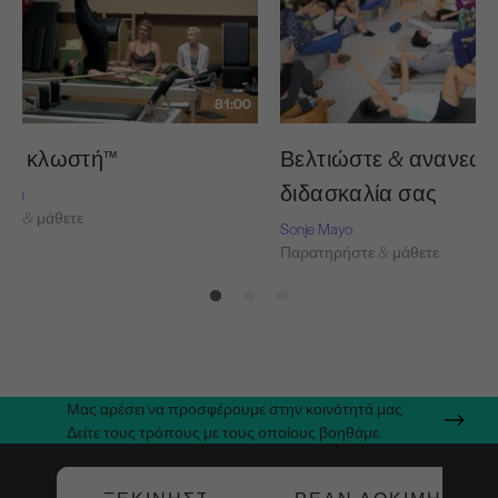
81:00
ινη κλωστή™
Βελτιώστε & ανανεώσ
διδασκαλία σας
Nash
τε & μάθετε
Sonje Mayo
Παρατηρήστε & μάθετε
Μας αρέσει να προσφέρουμε στην κοινότητά μας.
Δείτε τους τρόπους με τους οποίους βοηθάμε.