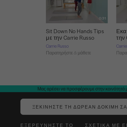
0:31
Sit Down No Hands Tips
Εκα
με την Carrie Russo
την 
Carrie Russo
Carri
Παρατηρήστε & μάθετε
Παρα
Μας αρέσει να προσφέρουμε στην κοινότητά μ
ΞΕΚΙΝΉΣΤΕ ΤΗ ΔΩΡΕΆΝ ΔΟΚΙΜΉ Σ
ΕΞΕΡΕΥΝΉΣΤΕ ΤΟ
ΣΧΕΤΙΚΆ ΜΕ 