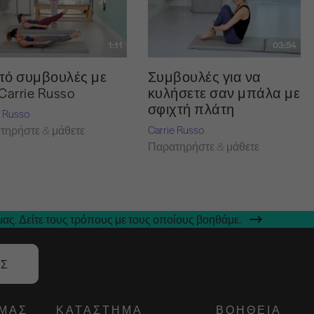
1:11
03:54
τό συμβουλές με
Συμβουλές για να
Carrie Russo
κυλήσετε σαν μπάλα με
σφιχτή πλάτη
e Russo
Carrie Russo
τηρήστε & μάθετε
Παρατηρήστε & μάθετε
ας. Δείτε τους τρόπους με τους οποίους βοηθάμε.
ΑΣ
ΕΜΆΣ
ΚΑΤΆΣΤΗΜΑ
ΒΟΉΘΕΙΑ