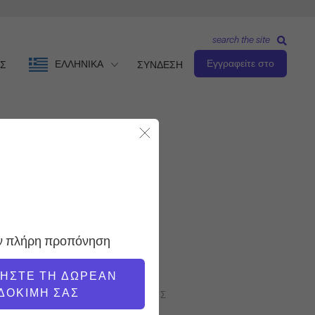
search the site
Εγγραφείτε στο
ΕΛΛΗΝΙΚΆ
Σ
ΣΥΝΔΕΣΗ
Κλείσιμο Modal
Ενδιάμεσο επίπεδο
ΔΆΣΚΑΛΟΣ
ην πλήρη προπόνηση
Carrie Russo
ΝΉΣΤΕ ΤΗ ΔΩΡΕΆΝ
ΔΟΚΙΜΉ ΣΑΣ
ΤΑΧΎΤΗΤΑ ΠΡΟΠΌΝΗΣΗΣ