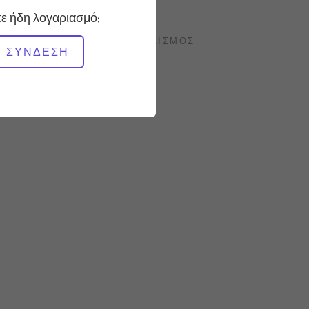
Γρήγορη
ε ήδη λογαριασμό;
ΑΠΑΙΤΟΎΜΕΝΟΣ ΕΞΟΠΛΙΣΜΌΣ
ΣΎΝΔΕΣΗ
Καρέκλα Wunda