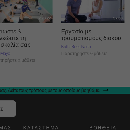
2:26:22
37:56
τιώστε &
Εργασία με
νεώστε τη
τραυματισμούς δίσκου
ασκαλία σας
Kathi Ross Nash
 Mayo
Παρατηρήστε & μάθετε
τηρήστε & μάθετε
ας. Δείτε τους τρόπους με τους οποίους βοηθάμε.
ΑΣ
ΕΜΆΣ
ΚΑΤΆΣΤΗΜΑ
ΒΟΉΘΕΙΑ