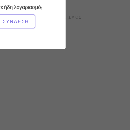
28:34
ε ήδη λογαριασμό;
ΑΠΑΙΤΟΎΜΕΝΟΣ ΕΞΟΠΛΙΣΜΌΣ
ΣΎΝΔΕΣΗ
Ολόκληρο το στούντιο