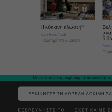
81:00
Η κόκκινη κλωστή™
Βελ
ανα
Kathi Ross Nash
διδ
Παρατηρήστε & μάθετε
Sonje
Παρα
Μας αρέσει να προσφέρουμε στην κοινότητά μ
ΞΕΚΙΝΉΣΤΕ ΤΗ ΔΩΡΕΆΝ ΔΟΚΙΜΉ Σ
ΕΞΕΡΕΥΝΉΣΤΕ ΤΟ
ΣΧΕΤΙΚΆ ΜΕ 