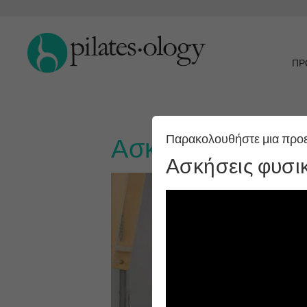
ΠΡ
Παρακολουθήστε μια προ
Ασκήσεις φυσικο
Ασκήσεις φυσι