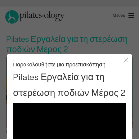
Μενού
Pilates Εργαλεία για τη στερέωση
ποδιών Μέρος 2
Παρακολουθήστε μια προεπισκόπηση
Κλείσ
Pilates Εργαλεία για τη
στερέωση ποδιών Μέρος 2
Παρατηρήστε & μάθετε