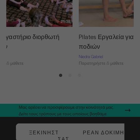
21:38
 Εργαστήριο διορθωτή
Pilates Εργαλεία για 
λων
ποδιών
Niedra Gabriel
τε & μάθετε
Παρατηρήστε & μάθετε
Μας αρέσει να προσφέρουμε στην κοινότητά μας.
Δείτε τους τρόπους με τους οποίους βοηθάμε.
ΞΕΚΙΝΉΣΤΕ ΤΗ ΔΩΡΕΆΝ ΔΟΚΙΜΉ
ΣΑΣ