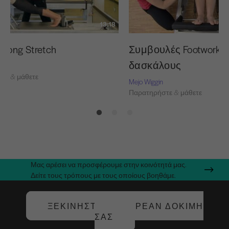
13:18
 Long Stretch
Συμβουλές Footwork γ
δασκάλους
τε & μάθετε
Mejo Wiggin
Παρατηρήστε & μάθετε
Μας αρέσει να προσφέρουμε στην κοινότητά μας.
Δείτε τους τρόπους με τους οποίους βοηθάμε.
ΞΕΚΙΝΉΣΤΕ ΤΗ ΔΩΡΕΆΝ ΔΟΚΙΜΉ
ΣΑΣ