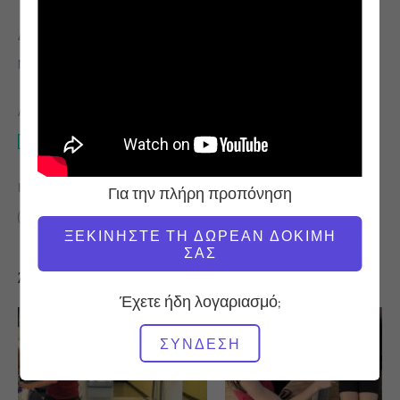
ΔΆΣΚΑΛΟΣ
ΏΡΑ ΒΊΝΤΕΟ
Michael Johnson
6:02
ΑΠΑΙΤΟΎΜΕΝΟΣ ΕΞΟΠΛΙΣΜΌΣ
Reformer
ΒΡΕΊΤΕ ΠΑΡΌΜΟΙΕΣ ΤΆΞΕΙΣ ΓΙΑ
Για την πλήρη προπόνηση
0 - 10 λεπτά
Reformer
ΞΕΚΙΝΉΣΤΕ ΤΗ ΔΩΡΕΆΝ ΔΟΚΙΜΉ
ΣΑΣ
Άλλες προπονήσεις που μπορεί να σας αρέσουν
Έχετε ήδη λογαριασμό;
ΣΎΝΔΕΣΗ