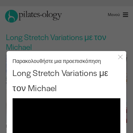
Μενού
Long Stretch Variations με τον
Michael
Παρακολουθήστε μια προεπισκόπηση
Κλείσ
Long Stretch Variations με
τον Michael
Παρατηρήστε & μάθετε