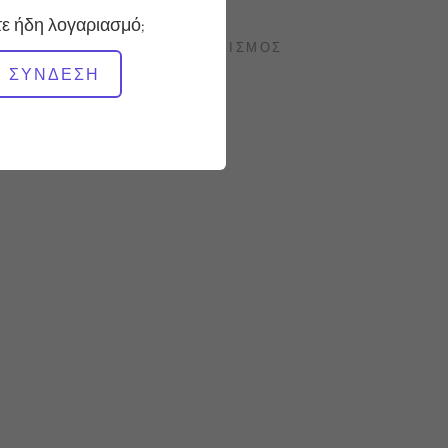
ε ήδη λογαριασμό;
ΑΠΑΙΤΟΎΜΕΝΟΣ ΕΞΟΠΛΙΣΜΌΣ
ΣΎΝΔΕΣΗ
Ολόκληρο το στούντιο