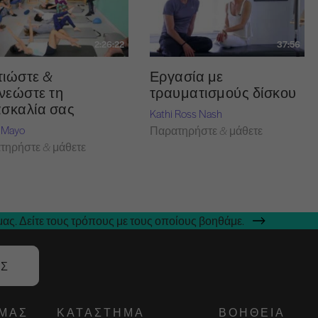
2:26:22
37:56
τιώστε &
Εργασία με
νεώστε τη
τραυματισμούς δίσκου
ασκαλία σας
Kathi Ross Nash
 Mayo
Παρατηρήστε & μάθετε
τηρήστε & μάθετε
ας. Δείτε τους τρόπους με τους οποίους βοηθάμε.
ΑΣ
ΕΜΆΣ
ΚΑΤΆΣΤΗΜΑ
ΒΟΉΘΕΙΑ