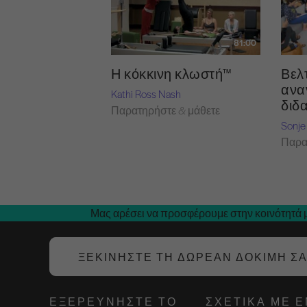
81:00
Η κόκκινη κλωστή™
Βελ
ανα
Kathi Ross Nash
διδ
Παρατηρήστε & μάθετε
Sonje
Παρα
Μας αρέσει να προσφέρουμε στην κοινότητά μ
ΞΕΚΙΝΉΣΤΕ ΤΗ ΔΩΡΕΆΝ ΔΟΚΙΜΉ Σ
ΕΞΕΡΕΥΝΉΣΤΕ ΤΟ
ΣΧΕΤΙΚΆ ΜΕ 