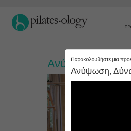
ΠΡ
Παρακολουθήστε μια προ
Ανύψωση, Δύναμ
Ανύψωση, Δύνα