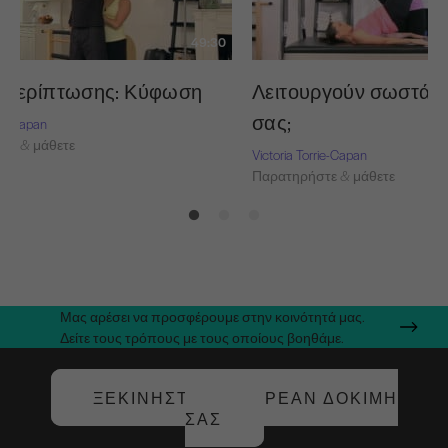
49:30
 περίπτωσης: Κύφωση
Λειτουργούν σωστά οι
σας;
rie-Capan
τε & μάθετε
Victoria Torrie-Capan
Παρατηρήστε & μάθετε
Μας αρέσει να προσφέρουμε στην κοινότητά μας.
Δείτε τους τρόπους με τους οποίους βοηθάμε.
ΞΕΚΙΝΉΣΤΕ ΤΗ ΔΩΡΕΆΝ ΔΟΚΙΜΉ
ΣΑΣ