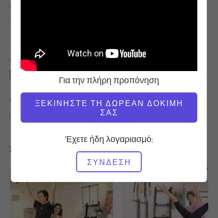
ΔΆΣΚΑΛΟΣ
ΤΑΧΎΤΗΤΑ
ΠΡΟΠΌΝΗΣΗΣ
Victoria Torrie-Capan
Αργή
ΑΠΑΙΤΟΎΜΕΝΟΣ ΕΞΟΠΛΙΣΜΌΣ
Reformer
Για την πλήρη προπόνηση
ΒΡΕΊΤΕ ΠΑΡΌΜΟΙΕΣ ΤΆΞΕΙΣ ΓΙΑ
ΞΕΚΙΝΉΣΤΕ ΤΗ ΔΩΡΕΆΝ ΔΟΚΙΜΉ
ΣΑΣ
Ενδιάμεσο
60+ λεπτά
Reformer
Έχετε ήδη λογαριασμό;
Άλλες προπονήσεις που μπορεί να σας αρέσουν
ΣΎΝΔΕΣΗ