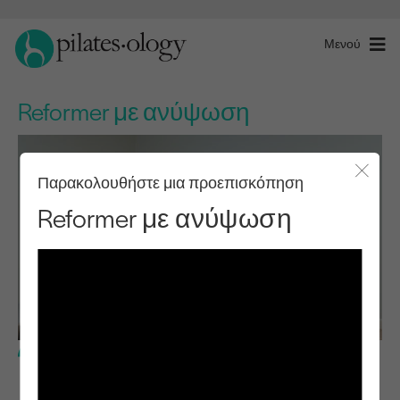
Μενού
Reformer με ανύψωση
Παρακολουθήστε μια προεπισκόπηση
Κλείσ
Reformer με ανύψωση
Ενδιάμεσο επίπεδο