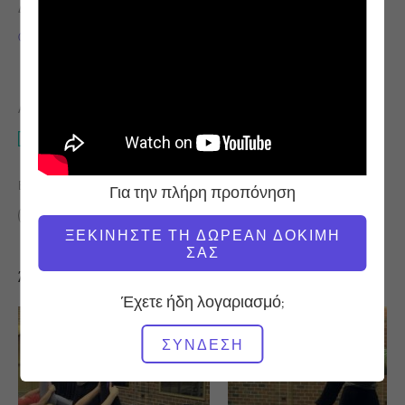
ΔΆΣΚΑΛΟΣ
ΤΑΧΎΤΗΤΑ
ΠΡΟΠΌΝΗΣΗΣ
Chris Robinson
Γρήγορη
ΑΠΑΙΤΟΎΜΕΝΟΣ ΕΞΟΠΛΙΣΜΌΣ
Cadillac
ΒΡΕΊΤΕ ΠΑΡΌΜΟΙΕΣ ΤΆΞΕΙΣ ΓΙΑ
Για την πλήρη προπόνηση
Ενδιάμεσο
30 - 40 λεπτά
Cadillac
ΞΕΚΙΝΉΣΤΕ ΤΗ ΔΩΡΕΆΝ ΔΟΚΙΜΉ
ΣΑΣ
Άλλες προπονήσεις που μπορεί να σας αρέσουν
Έχετε ήδη λογαριασμό;
ΣΎΝΔΕΣΗ