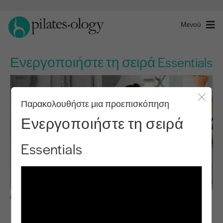
Μενού
Ενεργοποιήστε τη σειρά Essentials
Παρακολουθήστε μια προεπισκόπηση
Κλείσ
Ενεργοποιήστε τη σειρά
Essentials
Βασικό επίπεδο