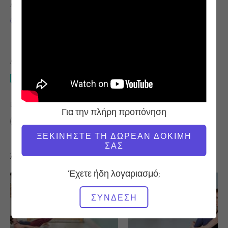
ΔΆΣΚΑΛΟΣ
ΤΑΧΎΤΗΤΑ
ΠΡΟΠΌΝΗΣΗΣ
Carrie Russo
Αργή
ΑΠΑΙΤΟΎΜΕΝΟΣ ΕΞΟΠΛΙΣΜΌΣ
Mat
ΒΡΕΊΤΕ ΠΑΡΌΜΟΙΕΣ ΤΆΞΕΙΣ ΓΙΑ
Για την πλήρη προπόνηση
Βασικό
0 - 10 λεπτά
Mat
ΞΕΚΙΝΉΣΤΕ ΤΗ ΔΩΡΕΆΝ ΔΟΚΙΜΉ
ΣΑΣ
Άλλες προπονήσεις που μπορεί να σας αρέσουν
Έχετε ήδη λογαριασμό;
ΣΎΝΔΕΣΗ