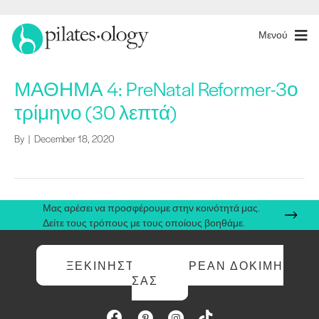
Μενού
ΜΑΘΗΜΑ 4: PreNatal Reformer-3ο
τρίμηνο (30 λεπτά)
By
|
December 18, 2020
Μας αρέσει να προσφέρουμε στην κοινότητά μας.
Δείτε τους τρόπους με τους οποίους βοηθάμε.
ΞΕΚΙΝΉΣΤΕ ΤΗ ΔΩΡΕΆΝ ΔΟΚΙΜΉ
ΣΑΣ