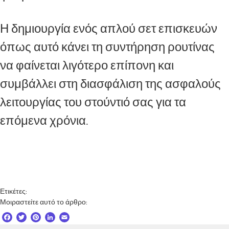
Η δημιουργία ενός απλού σετ επισκευών
όπως αυτό κάνει τη συντήρηση ρουτίνας
να φαίνεται λιγότερο επίπονη και
συμβάλλει στη διασφάλιση της ασφαλούς
λειτουργίας του στούντιό σας για τα
επόμενα χρόνια.
Ετικέτες:
Μοιραστείτε αυτό το άρθρο:
F
T
P
L
E
a
w
i
i
m