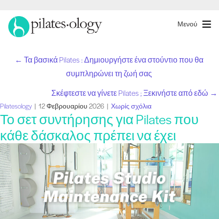
Μενού
← Τα βασικά Pilates : Δημιουργήστε ένα στούντιο που θα
Θέσεις
συμπληρώνει τη ζωή σας
πλοήγησης
Σκέφτεστε να γίνετε Pilates ; Ξεκινήστε από εδώ →
Pilatesology
|
12 Φεβρουαρίου 2026
|
Χωρίς σχόλια
Το σετ συντήρησης για Pilates που
κάθε δάσκαλος πρέπει να έχει