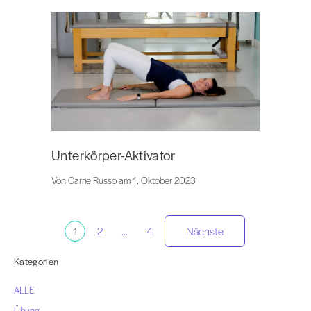
Unterkörper-Aktivator
Von Carrie Russo am 1. Oktober 2023
Paginierung
1
2
...
4
Nächste
der
Kategorien
ALLE
Beiträge
Übung