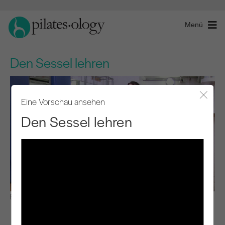
Menü
Den Sessel lehren
Eine Vorschau ansehen
Modal
Den Sessel lehren
Beobachten & Lernen