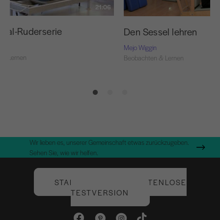
21:06
inal-Ruderserie
Den Sessel lehren
Mejo Wiggin
 & Lernen
Beobachten & Lernen
Wir lieben es, unserer Gemeinschaft etwas zurückzugeben.
Sehen Sie, wie wir helfen.
STARTEN SIE IHRE KOSTENLOSE
TESTVERSION