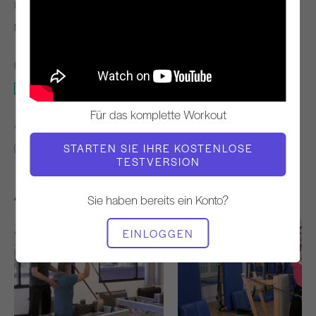
LEHRER
VIDEO ZEIT
Mejo Wiggin
32:00
BENÖTIGTE AUSRÜSTUNG
Sessel
Für das komplette Workout
ÄHNLICHE KLASSEN FINDEN FÜR
STARTEN SIE IHRE KOSTENLOSE
30 - 40 min
Sessel
TESTVERSION
Andere Workouts, die Ihnen gefallen könnten
Sie haben bereits ein Konto?
EINLOGGEN