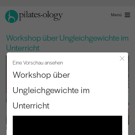
Menü
Workshop über Ungleichgewichte im
Unterricht
Eine Vorschau ansehen
Modal
Workshop über
Ungleichgewichte im
Unterricht
Beobachten & Lernen