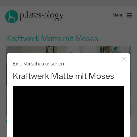
Menü
Kraftwerk Matte mit Moses
Eine Vorschau ansehen
Modal
Kraftwerk Matte mit Moses
Mittlere Stufe