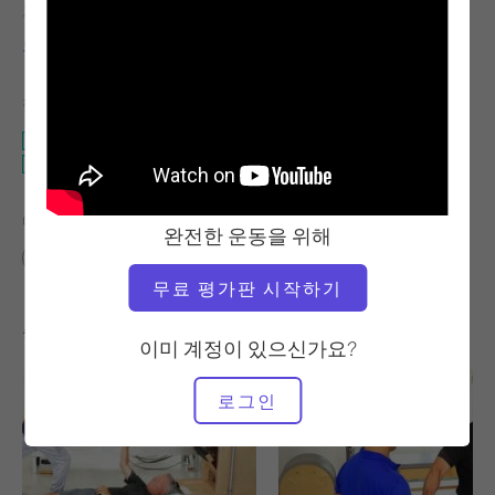
교사
운동 템포
모세 우르바노
느림
필요한 장비
매트
매직 서클이 있는 매트
다음에 대한 유사한 클래스 찾기
완전한 운동을 위해
중급
30분 - 40분
매트
매직 서클이 있는 매트
무료 평가판 시작하기
좋아할 만한 다른 운동
이미 계정이 있으신가요?
로그인