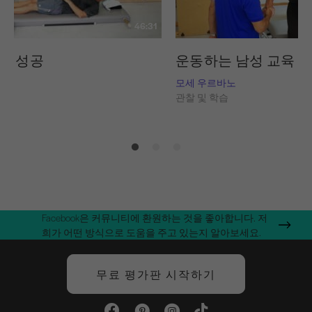
46:31
슨 성공
운동하는 남성 교육
바노
모세 우르바노
습
관찰 및 학습
Facebook은 커뮤니티에 환원하는 것을 좋아합니다. 저
희가 어떤 방식으로 도움을 주고 있는지 알아보세요.
무료 평가판 시작하기