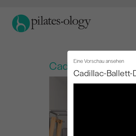
Eine Vorschau ansehen
Cadillac-Ballett-
Cadillac-Ballet