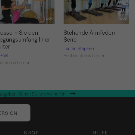
14:21
4:26
essern Sie den
Stehende Armfedern
egungsumfang Ihrer
Serie
lter
Lauren Stephen
 Roël
Beobachten & Lernen
chten & Lernen
zugeben. Sehen Sie, wie wir helfen.
ERSION
SHOP
HILFE