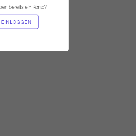
14:03
ben bereits ein Konto?
BENÖTIGTE AUSRÜSTUNG
EINLOGGEN
Cadillac