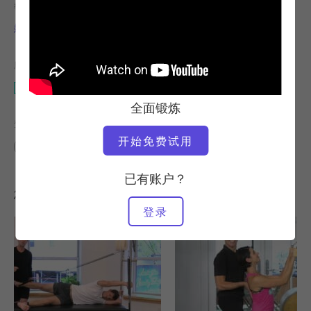
教师
视频时间
妮可-史密斯
14:03
所需设备
凯迪拉克
全面锻炼
查找类似课程
开始免费试用
10 - 20 分钟
凯迪拉克
已有账户？
您可能喜欢的其他锻炼
登录