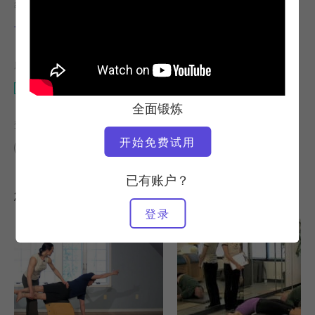
教师
视频时间
卡蒂-罗斯-纳什
20:15
所需设备
万达椅
全面锻炼
查找类似课程
开始免费试用
万达椅
已有账户？
您可能喜欢的其他锻炼
登录