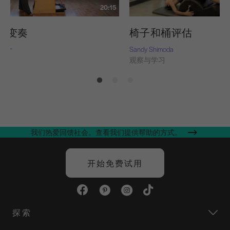
20:15
的变奏
椅子和桶评估
-纳什
Sandy Shimoda
习
观察与学习
我们热爱回馈社会。查看我们提供帮助的方式。
开始免费试用
探索