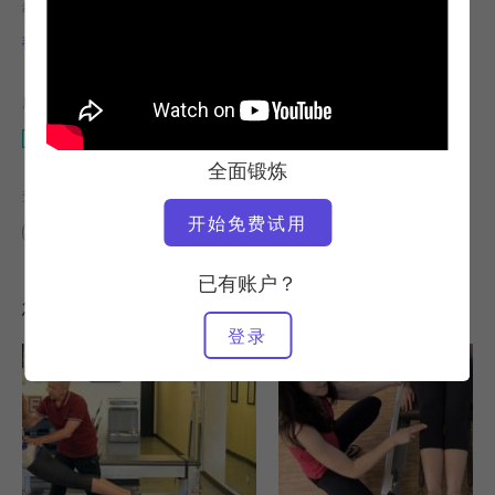
教师
视频时间
蒂齐阿娜-特罗瓦蒂
3:37
所需设备
改革者
全面锻炼
查找类似课程
开始免费试用
0 - 10 分钟
改革者
已有账户？
您可能喜欢的其他锻炼
登录