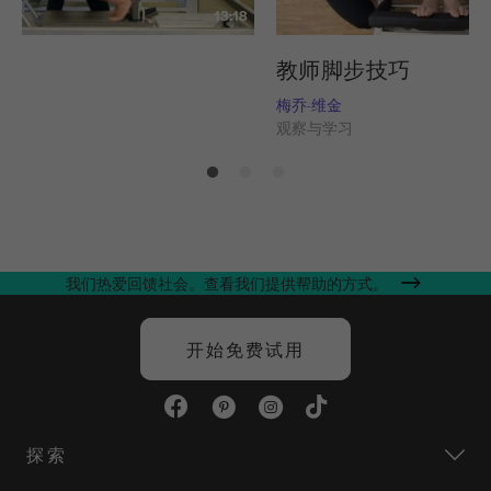
13:18
列
教师脚步技巧
姆斯
梅乔-维金
习
观察与学习
我们热爱回馈社会。查看我们提供帮助的方式。
开始免费试用
探索