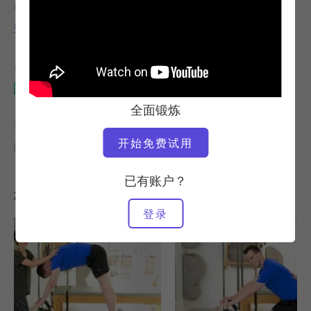
教师
锻炼速度
亚历山德拉-博林格
快速
所需设备
带手臂或腿部重量的垫子
全面锻炼
查找类似课程
开始免费试用
中级
20 - 30 分钟
带手臂或腿部重量的垫子
已有账户？
您可能喜欢的其他锻炼
登录