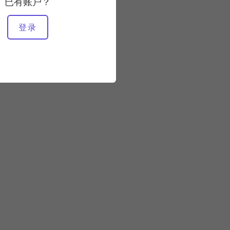
已有账户？
所需设备
登录
整个工作室