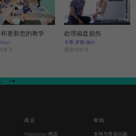
2:26:22
37:56
善和更新您的教学
处理磁盘损伤
 Mayo
卡蒂-罗斯-纳什
与学习
观察与学习
式。
商店
帮助
Pilatesology 商店
支持与常见问题