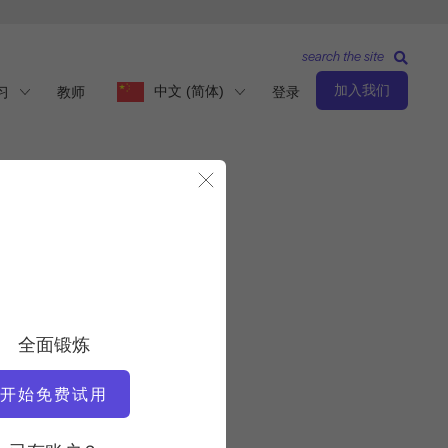
search the site
加入我们
中文 (简体)
习
教师
登录
关闭模态
观察与学习
教师
全面锻炼
亚历山德拉-博林格
开始免费试用
视频时间
18:19