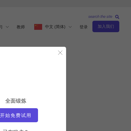
search the site
加入我们
中文 (简体)
习
教师
登录
关闭模态
文）
观察与学习
教师
全面锻炼
杰伊-格莱姆斯
开始免费试用
视频时间
2:40:24