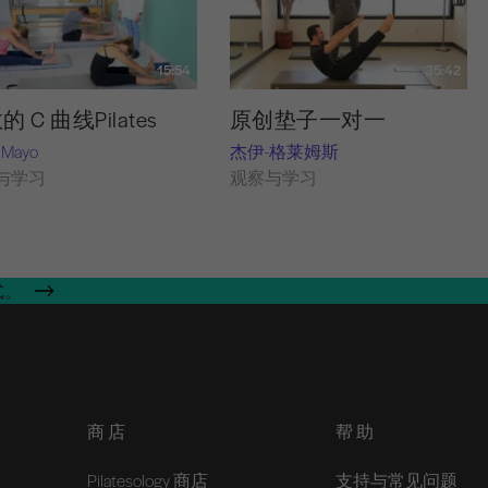
15:54
35:42
 C 曲线Pilates
原创垫子一对一
 Mayo
杰伊-格莱姆斯
与学习
观察与学习
式。
商店
帮助
Pilatesology 商店
支持与常见问题