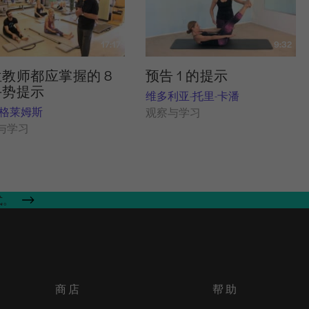
17:17
9:32
教师都应掌握的 8
预告 1 的提示
手势提示
维多利亚-托里-卡潘
-格莱姆斯
观察与学习
与学习
式。
商店
帮助