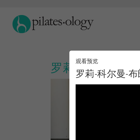
观看预览
罗莉-科尔曼-布
罗莉-科尔曼-