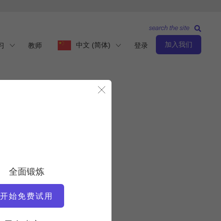
search the site
加入我们
中文 (简体)
习
教师
登录
关闭模态
观察与学习
教师
全面锻炼
洛里-科尔曼-布朗
开始免费试用
视频时间
2:59