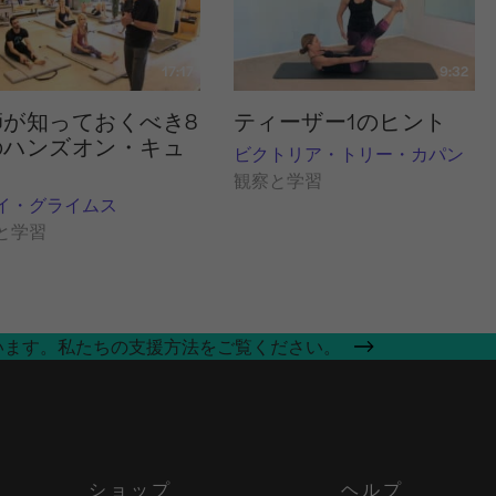
17:17
9:32
師が知っておくべき8
ティーザー1のヒント
のハンズオン・キュ
ビクトリア・トリー・カパン
観察と学習
イ・グライムス
と学習
います。私たちの支援方法をご覧ください。
ショップ
ヘルプ