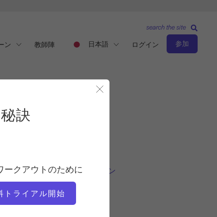
search the site
参加
日本語
ーン
教師陣
ログイン
テトの秘訣
モーダルを閉じる
の秘訣
観察と学習
教師
ワークアウトのために
ロリ・コールマン＝ブラウン
料トライアル開始
ビデオタイム
2:59