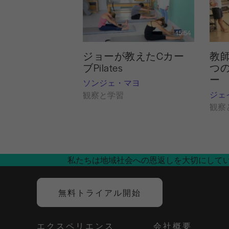
15:54
ジョーが教えたCカー
教
ブPilates
つ
ー
ソンジェ・マヨ
ジェ
観察と学習
観察
私たちは地域社会への恩返しを大切にして
無料トライアル開始
エクスペリエンス
会社概要