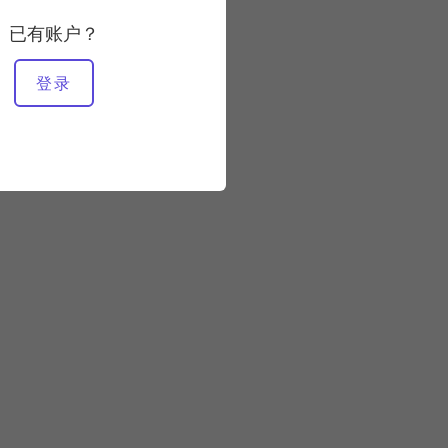
54:01
已有账户？
所需设备
登录
梯桶