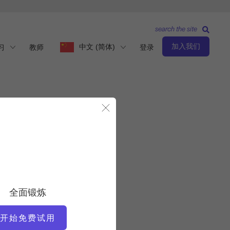
search the site
加入我们
中文 (简体)
习
教师
登录
关闭模态
基本水平
教师
妮可-史密斯
全面锻炼
视频时间
开始免费试用