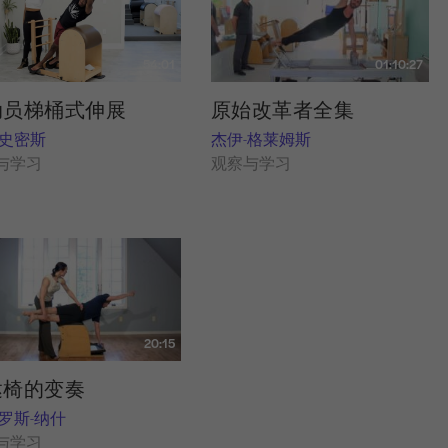
01:10:27
54:01
原始改革者全集
动员梯桶式伸展
杰伊-格莱姆斯
-史密斯
观察与学习
与学习
20:15
达椅的变奏
-罗斯-纳什
与学习