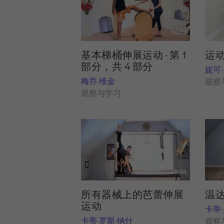
15:02
基本梯桶伸展运动 - 第 1
运
部分，共 4 部分
妮可
梅乔-维金
观察
观察与学习
48:54
所有器械上的芭蕾伸展
温
运动
卡蒂
卡蒂-罗斯-纳什
观察