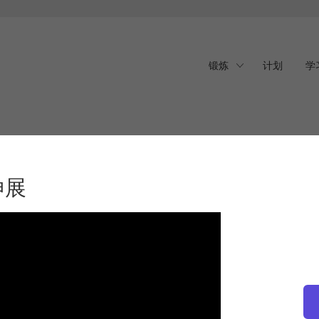
锻炼
计划
学
展
伸展