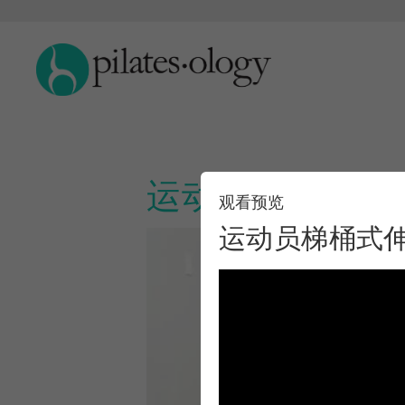
运动员梯桶式伸
观看预览
运动员梯桶式