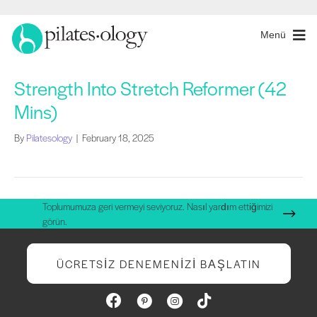
Menü
Strength Into Stretch Reformer (42
Mins)
By
Pilatesology
|
February 18, 2025
Toplumumuza geri vermeyi seviyoruz. Nasıl yardım ettiğimizi
görün.
ÜCRETSIZ DENEMENIZI BAŞLATIN