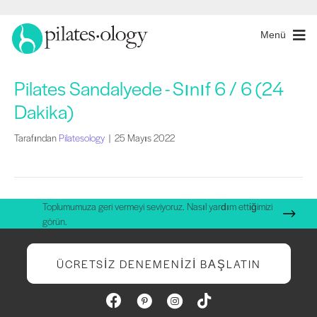
Menü
Pilates Sandalyede - Sınıf 6 / 6 (24
Dakika)
Tarafından
Pilatesology
|
25 Mayıs 2022
Toplumumuza geri vermeyi seviyoruz. Nasıl yardım ettiğimizi
görün.
ÜCRETSIZ DENEMENIZI BAŞLATIN