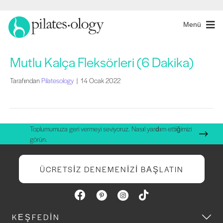
Menü
Mutlu Kalça Fleksörleri (6 Dakika)
Tarafından
Pilatesology
|
14 Ocak 2022
Toplumumuza geri vermeyi seviyoruz. Nasıl yardım ettiğimizi
görün.
ÜCRETSIZ DENEMENIZI BAŞLATIN
KEŞFEDIN