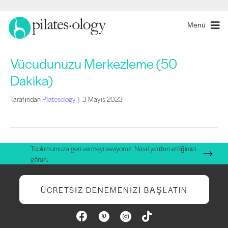
Menü
Vücudunuzu Merkezleme (50
Dakika)
Tarafından
Pilatesology
|
3 Mayıs 2023
Toplumumuza geri vermeyi seviyoruz. Nasıl yardım ettiğimizi
görün.
ÜCRETSIZ DENEMENIZI BAŞLATIN