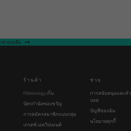
าช่วยเหลือ
ร้านค้า
ช่วย
Pilatesology เก็บ
การสนับสนุนและคำ
บ่อย
บัตรกำนัลของขวัญ
บัญชีของฉัน
การสมัครสมาชิกแบบกลุ่ม
นโยบายคุกกี้
เกรตซ์ เอควิปเมนต์