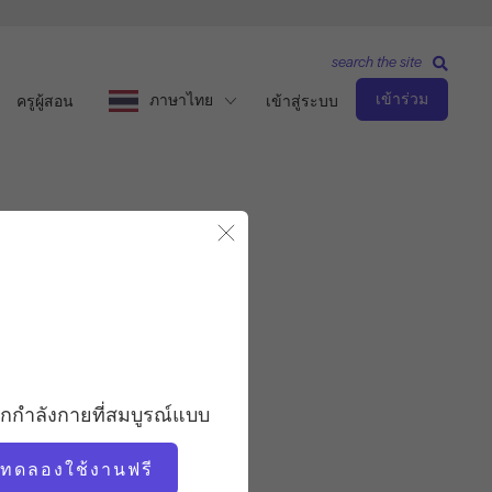
search the site
เข้าร่วม
ภาษาไทย
ครูผู้สอน
เข้าสู่ระบบ
ิโคล
ปิดโมดอล
สังเกตและเรียนรู้
ครู
นิโคล สมิธ
อกกำลังกายที่สมบูรณ์แบบ
เวลาวิดีโอ
่มทดลองใช้งานฟรี
27:23