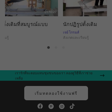
01:10:27
ูปดั้งเดิมที่สมบูรณ์แบบ
นักปฏิรูปดั้งเดิม
เจย์ ไกรมส์
ียนรู้
สังเกตและเรียนรู้
เรารักที่จะตอบแทนชุมชนของเรา ลองดูวิธีที่เราช่วย
เหลือ
เริ่มทดลองใช้งานฟรี