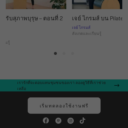
26:46
หรับสุภาพบุรุษ – ตอนที่ 2
เจย์ ไกรมส์ บน Pilates
เจย์ ไกรมส์
สังเกตและเรียนรู้
ียนรู้
เรารักที่จะตอบแทนชุมชนของเรา ลองดูวิธีที่เราช่วย
เหลือ
เริ่มทดลองใช้งานฟรี