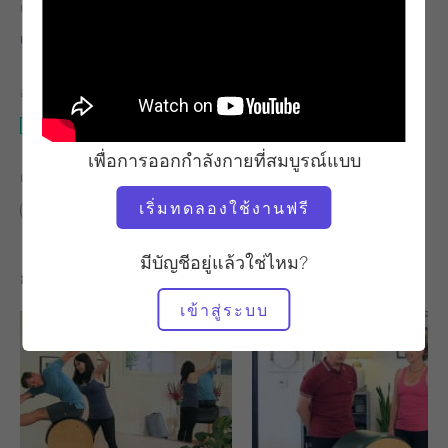
ครู
เวลาวิดีโอ
แคลร์ ดันฟี เฮมานี
8.30 น.
อุปกรณ์ที่ต้องใช้
บันไดถัง
เพื่อการออกกำลังกายที่สมบูรณ์แบบ
ค้นหาชั้นเรียนที่คล้ายคลึงกันสำหรับ
เริ่มทดลองใช้งานฟรี
0 - 10 นาที
บันไดถัง
มีบัญชีอยู่แล้วใช่ไหม?
การออกกำลังกายอื่น ๆ ที่คุณอาจชอบ
เข้าสู่ระบบ