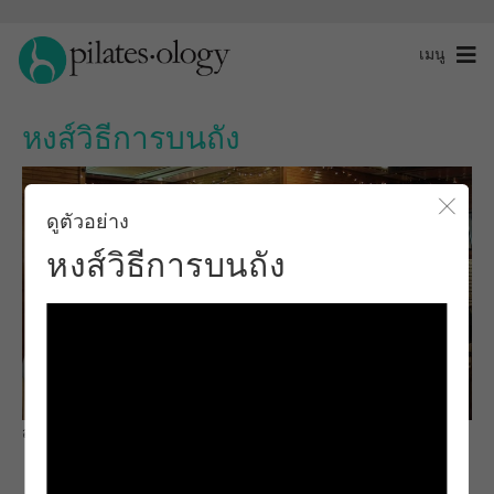
เมนู
หงส์วิธีการบนถัง
ดูตัวอย่าง
ปิดโ
หงส์วิธีการบนถัง
สังเกตและเรียนรู้