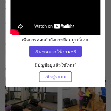
ครู
เวลาวิดีโอ
จีน่า ปาปาเลีย
16:28
อุปกรณ์ที่ต้องใช้
เก้าอี้เด็ก
เพื่อการออกกำลังกายที่สมบูรณ์แบบ
ค้นหาชั้นเรียนที่คล้ายคลึงกันสำหรับ
เริ่มทดลองใช้งานฟรี
10 - 20 นาที
เก้าอี้เด็ก
มีบัญชีอยู่แล้วใช่ไหม?
การออกกำลังกายอื่น ๆ ที่คุณอาจชอบ
เข้าสู่ระบบ