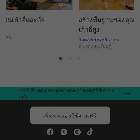
1:27:57
มินเก้าอี้และถัง
สร้างพื้นฐานของคุณ:
เก้าอี้สูง
มดะ
ียนรู้
วิคตอเรีย ทอร์รี-คาปัน
สังเกตและเรียนรู้
เรารักที่จะตอบแทนชุมชนของเรา ลองดูวิธีที่เราช่วย
เหลือ
เริ่มทดลองใช้งานฟรี