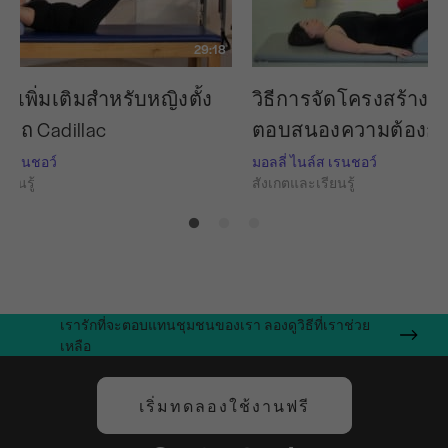
29:18
ายเพิ่มเติมสำหรับหญิงตั้ง
วิธีการจัดโครงสร้างเซ
รถ Cadillac
ตอบสนองความต้องกา
์ส เรนชอว์
มอลลี่ ไนล์ส เรนชอว์
ียนรู้
สังเกตและเรียนรู้
เรารักที่จะตอบแทนชุมชนของเรา ลองดูวิธีที่เราช่วย
เหลือ
เริ่มทดลองใช้งานฟรี