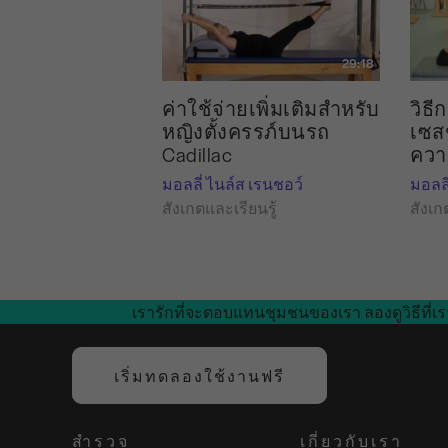
29:18
ค่าใช้จ่ายเพิ่มเติมสำหรับ
วิธี
หญิงตั้งครรภ์บนรถ
เซส
Cadillac
ควา
มอลลี่ ไนล์ส เรนชอว์
มอลลี
สังเกตและเรียนรู้
สังเก
เรารักที่จะตอบแทนชุมชนของเรา ลองดูวิธีที่เร
เริ่มทดลองใช้งานฟรี
สำรวจ
เกี่ยวกับเรา