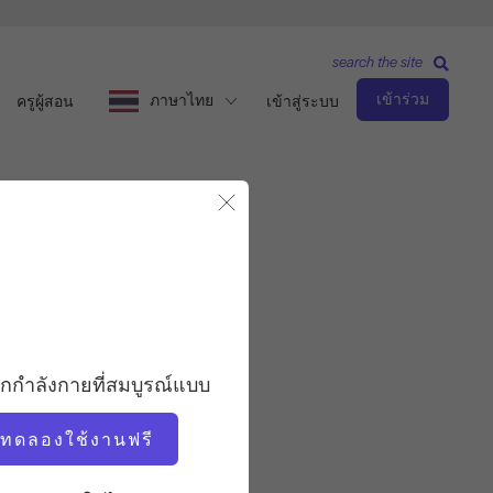
search the site
เข้าร่วม
ภาษาไทย
ครูผู้สอน
เข้าสู่ระบบ
ปิดโมดอล
ระดับกลาง
ครู
อกกำลังกายที่สมบูรณ์แบบ
มอลลี่ ไนล์ส เรนชอว์
่มทดลองใช้งานฟรี
จังหวะการออกกำลังกาย