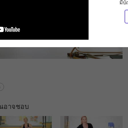
มีบ
ด
คุณอาจชอบ