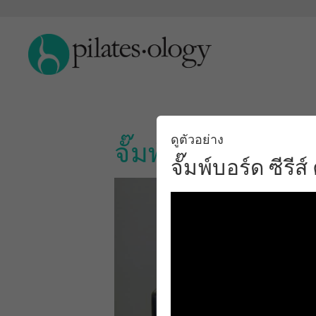
ดูตัวอย่าง
จั๊มพ์บอร์ด ซีรีส์
จั๊มพ์บอร์ด ซีรีส