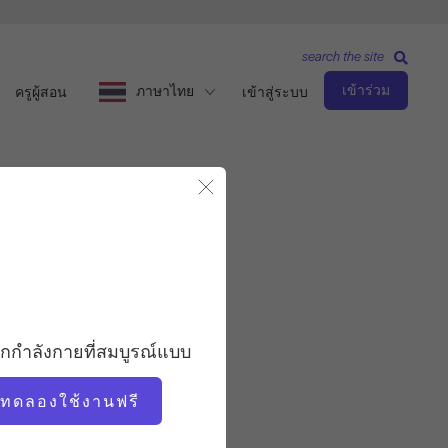
search the site
เข้าร่วม
ภาษาไทย
ครูผู้สอน
เข้าสู่ระบบ
ส์
ปิดโมดอล
สังเกตและเรียนรู้
ครู
อกกำลังกายที่สมบูรณ์แบบ
ฌอน กัลลาเกอร์
่มทดลองใช้งานฟรี
เวลาวิดีโอ
14:46