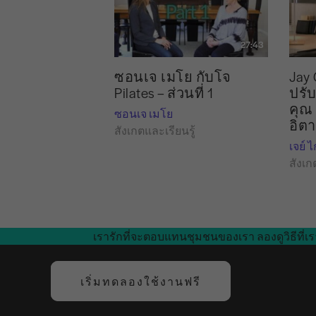
27:43
ซอนเจ เมโย กับโจ
Jay 
Pilates – ส่วนที่ 1
ปรั
คุณ
ซอนเจ เมโย
อิตา
สังเกตและเรียนรู้
เจย์ 
สังเก
เรารักที่จะตอบแทนชุมชนของเรา ลองดูวิธีที่เร
เริ่มทดลองใช้งานฟรี