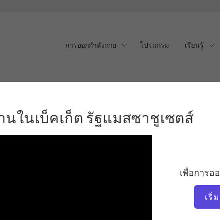
การออกกำลังกาย
โปรแกรม
เรียนรู้
านในเบ็คเก็ต รัฐแมสซาชูเซต
้านในเบ็คเก็ต รัฐแมสซาชูเซตส์
เพื่อการอ
เริ