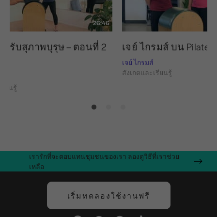
26:46
หรับสุภาพบุรุษ – ตอนที่ 2
เจย์ ไกรมส์ บน Pilates
เจย์ ไกรมส์
สังเกตและเรียนรู้
ียนรู้
เรารักที่จะตอบแทนชุมชนของเรา ลองดูวิธีที่เราช่วย
เหลือ
เริ่มทดลองใช้งานฟรี