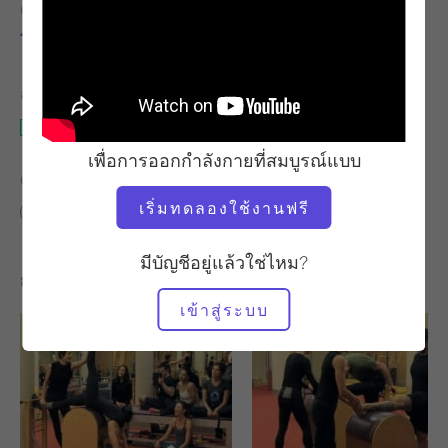
ครู
จังหวะการออกกำลังกาย
โดโรธี แวนเดอวัลเล่
มั่นคง
อุปกรณ์ที่ต้องใช้
เสื่อ
เพื่อการออกกำลังกายที่สมบูรณ์แบบ
ค้นหาชั้นเรียนที่คล้ายคลึงกันสำหรับ
เริ่มทดลองใช้งานฟรี
ขั้นสูง
40 - 50 นาที
50 - 60 นาที
เสื่อ
มีบัญชีอยู่แล้วใช่ไหม?
การออกกำลังกายอื่น ๆ ที่คุณอาจชอบ
เข้าสู่ระบบ