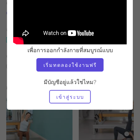
ครู
จังหวะการออกกำลังกาย
เจสสิก้า มาร์คัสเซ่น
มั่นคง
อุปกรณ์ที่ต้องใช้
สตูดิโอทั้งหมด
เพื่อการออกกำลังกายที่สมบูรณ์แบบ
ค้นหาชั้นเรียนที่คล้ายคลึงกันสำหรับ
เริ่มทดลองใช้งานฟรี
พื้นฐาน
ระดับกลาง
0 - 10 นาที
สตูดิโอทั้งหมด
มีบัญชีอยู่แล้วใช่ไหม?
การออกกำลังกายอื่น ๆ ที่คุณอาจชอบ
เข้าสู่ระบบ