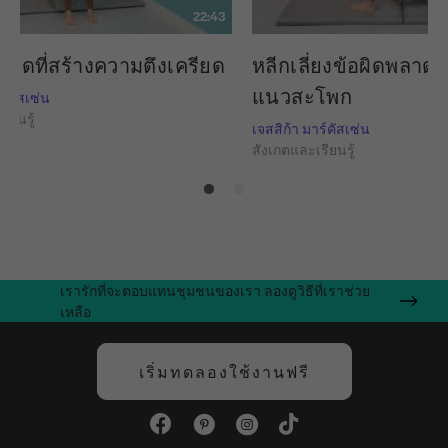
22:43
ลาดที่สร้างความตึงเครียด
หลีกเลี่ยงข้อผิดพลาด
แนวสะโพก
ร์คัสเซ่น
ียนรู้
เจสสิก้า มาร์คัสเซ่น
สังเกตและเรียนรู้
เรารักที่จะตอบแทนชุมชนของเรา ลองดูวิธีที่เราช่วย
เหลือ
เริ่มทดลองใช้งานฟรี